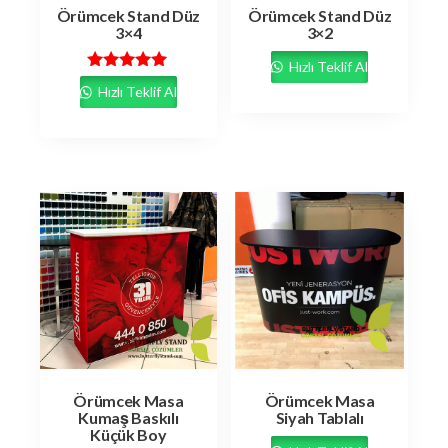
Örümcek Stand Düz
Örümcek Stand Düz
3×4
3×2
Hızlı Teklif Al
5 üzerinden
Hızlı Teklif Al
5.00
oy aldı
Örümcek Masa
Örümcek Masa
Kumaş Baskılı
Siyah Tablalı
Küçük Boy