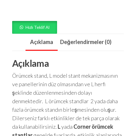
Hızlı Teklif Al
Açıklama
Değerlendirmeler (0)
Açıklama
Örümcek stand, L model stant mekanizmasının
ve panellerinin düz olmasından ve L herfi
şeklinde düzenlenmesinden dolayı
denmektedir. L örümcek standlar 2 yada daha
fazla örümcek standın birleşmesinden oluşur.
Dilerseniz farklı etkinlikler de tek parça olarak
da kullanabilirsiniz.
L
yada
Corner örümcek
stantlar
genelde fuarlarda, etkinlik alanlarında,