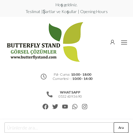
Hoş geldiniz.
Teslimat |Şartlar ve Koşullar | Opening Hours
Butterfly
Stand
Görsel
Çözümler
Pzt- Cuma:
10:00 - 18:00
Cumartesi - :
10:00 - 14:00
WHATSAPP
0532 609 36 90
Ara