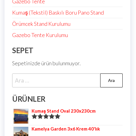
Gazebo Tente
Kumaş (Tekstil) Baskılı Boru Pano Stand
Örümcek Stand Kurulumu
Gazebo Tente Kurulumu
SEPET
Sepetinizde ürün bulunmuyor.
ÜRÜNLER
Kumaş Stand Oval 230x230cm
5 üzerinden
Kamelya Garden 3x6 Krem 40'lık
5.00
oy aldı