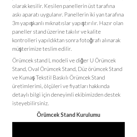
olarak kesilir. Kesilen panellerin üst tarafına
askı aparatı uygulanır. Panellerin iki yan tarafına
3m yapışkanlı mıknatıslar yapıştırılır. Hazır olan
paneller stand üzerine takılır ve kalite
kontrolleri yapıldıktan sonra fotoğrafı alınarak
müşterimize teslim edilir.
Örümcek stand L modeli ve diğer U Örümcek
Stand, Oval Örümcek Stand, Düz örümcek Stand
ve Kumaş Tekstil Baskılı Örümcek Stand
üretimlerimi, ölçüleri ve fiyatları hakkında
detaylı bilgi için deneyimli ekibimizden destek
isteyebilirsiniz.
Örümcek Stand Kurulumu