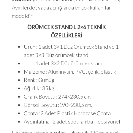
Avm’lerde , yada açılışlarda en çok kullanılan
modeldir.
ÖRÜMCEK STAND L 2×6 TEKNİK
ÖZELLİKLERİ
Ürün : 1 adet 3×1 Düz Örümcek Stand ve 1
adet 3×3 Düz örümcek stand
1 adet 3×2 Düz örümcek stand
Malzeme : Alüminyum, PVC, çelik, plastik
Renk : Gümüş
Ağırlık : 35 kg.
Grafik Boyutu : 274×230,5 cm.
Görsel Boyutu :190×230,5 cm.
Çanta : 2 Adet Plastik Hardcase Çanta
Aydınlatma : 2 adet spot lamba – opsiyonel
L örümcek stand ölçüleri yükseklik 230cm olarak