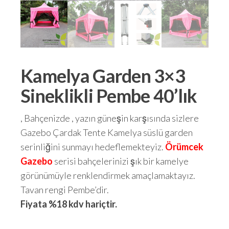
Kamelya Garden 3×3
Sineklikli Pembe 40’lık
, Bahçenizde , yazın güneşin karşısında sizlere
Gazebo Çardak Tente Kamelya süslü garden
serinliğini sunmayı hedeflemekteyiz.
Örümcek
Gazebo
serisi bahçelerinizi şık bir kamelye
görünümüyle renklendirmek amaçlamaktayız.
Tavan rengi Pembe’dir.
Fiyata %18 kdv hariçtir.