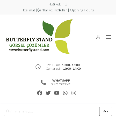
Hoş geldiniz.
Teslimat |Şartlar ve Koşullar | Opening Hours
Butterfly
Stand
Görsel
Çözümler
Pzt- Cuma:
10:00 - 18:00
Cumartesi - :
10:00 - 14:00
WHATSAPP
0532 609 36 90
Ara