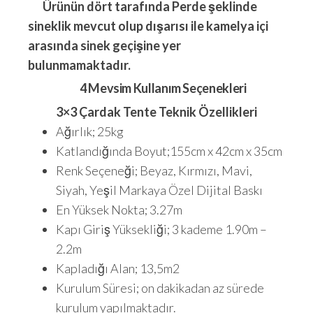
Ürünün dört tarafında Perde şeklinde
sineklik mevcut olup dışarısı ile kamelya içi
arasında sinek geçişine yer
bulunmamaktadır.
4 Mevsim Kullanım Seçenekleri
3×3 Çardak Tente Teknik Özellikleri
Ağırlık; 25kg
Katlandığında Boyut;155cm x 42cm x 35cm
Renk Seçeneği; Beyaz, Kırmızı, Mavi,
Siyah, Yeşil Markaya Özel Dijital Baskı
En Yüksek Nokta; 3.27m
Kapı Giriş Yüksekliği; 3 kademe 1.90m –
2.2m
Kapladığı Alan; 13,5m2
Kurulum Süresi; on dakikadan az sürede
kurulum yapılmaktadır.