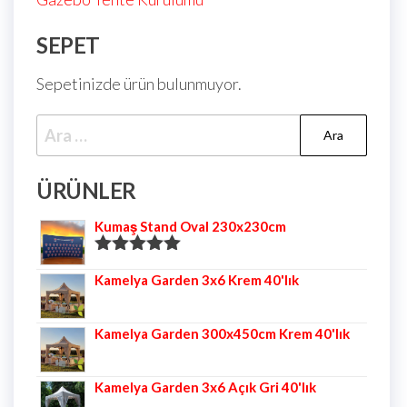
SEPET
Sepetinizde ürün bulunmuyor.
ÜRÜNLER
Kumaş Stand Oval 230x230cm
5 üzerinden
Kamelya Garden 3x6 Krem 40'lık
5.00
oy aldı
Kamelya Garden 300x450cm Krem 40'lık
Kamelya Garden 3x6 Açık Gri 40'lık