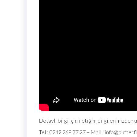
Detaylı bilgi için iletişim bilgilerimizden u
Tel : 0212 269 77 27 – Mail : info@butter