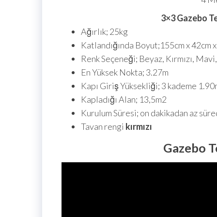
3×3 Gazebo Ten
Ağırlık; 25kg
Katlandığında Boyut;155cm x 42cm 
Renk Seçeneği; Beyaz, Kırmızı, Mavi,
En Yüksek Nokta; 3.27m
Kapı Giriş Yüksekliği; 3 kademe 1.90
Kapladığı Alan; 13,5m2
Kurulum Süresi; on dakikadan az süre
Tavan rengi
kırmızı
Gazebo T