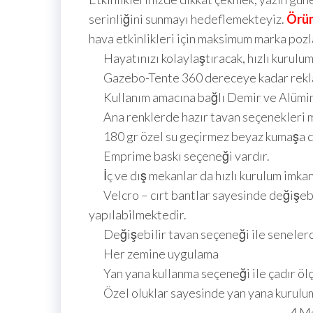
serinliğini sunmayı hedeflemekteyiz.
Örü
hava etkinlikleri için maksimum marka poz
Hayatınızı kolaylaştıracak, hızlı kurulum
Gazebo-Tente 360 dereceye kadar reklam
Kullanım amacına bağlı Demir ve Alümi
Ana renklerde hazır tavan seçenekleri m
180 gr özel su geçirmez beyaz kumaşa dij
Emprime baskı seçeneği vardır.
İç ve dış mekanlar da hızlı kurulum imkan
Velcro – cırt bantlar sayesinde değişebil
yapılabilmektedir.
Değişebilir tavan seçeneği ile senelerc
Her zemine uygulama
Yan yana kullanma seçeneği ile çadır ölçül
Özel oluklar sayesinde yan yana kurulum
4 Mev