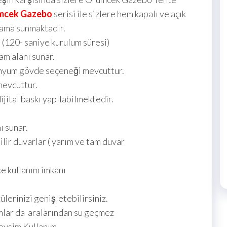
mcek Gazebo
serisi ile sizlere hem kapalı ve açık
lama sunmaktadır.
 (120- saniye kurulum süresi)
 alanı sunar.
nyum gövde seçeneği mevcuttur.
evcuttur.
ital baskı yapılabilmektedir.
ı sunar.
ir duvarlar ( yarım ve tam duvar
e kullanım imkanı
erinizi genişletebilirsiniz.
lar da aralarından su geçmez
sim Kullanım