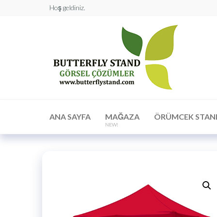
Hoş geldiniz.
Butt
Stan
Görs
Çöz
ANA SAYFA
MAĞAZA
ÖRÜMCEK STAN
NEW!