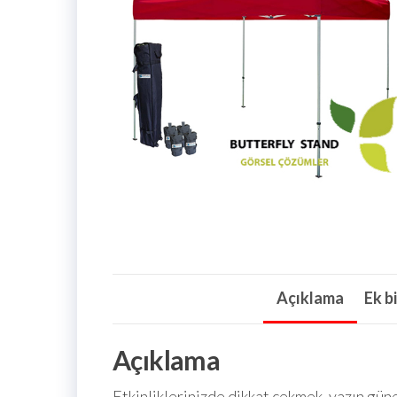
Açıklama
Ek bi
Açıklama
Etkinliklerinizde dikkat çekmek, yazın gü