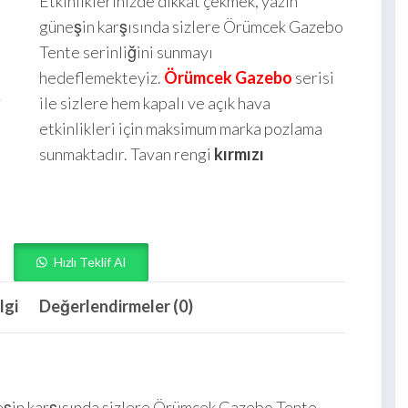
Etkinliklerinizde dikkat çekmek, yazın
güneşin karşısında sizlere Örümcek Gazebo
Tente serinliğini sunmayı
hedeflemekteyiz.
Örümcek Gazebo
serisi
ile sizlere hem kapalı ve açık hava
etkinlikleri için maksimum marka pozlama
sunmaktadır. Tavan rengi
kırmızı
Hızlı Teklif Al
lgi
Değerlendirmeler (0)
neşin karşısında sizlere Örümcek Gazebo Tente