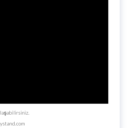
laşabilirsiniz.
flystand.com