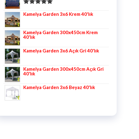
5 üzerinden
Kamelya Garden 3x6 Krem 40'lık
5.00
oy aldı
Kamelya Garden 300x450cm Krem
40'lık
Kamelya Garden 3x6 Açık Gri 40'lık
Kamelya Garden 300x450cm Açık Gri
40'lık
Kamelya Garden 3x6 Beyaz 40'lık