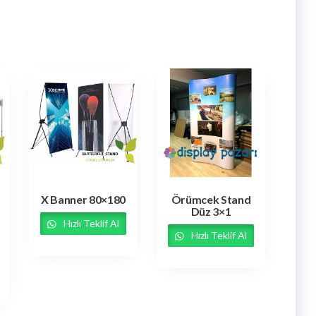
X Banner 80×180
Örümcek Stand
Düz 3×1
Hızlı Teklif Al
Hızlı Teklif Al