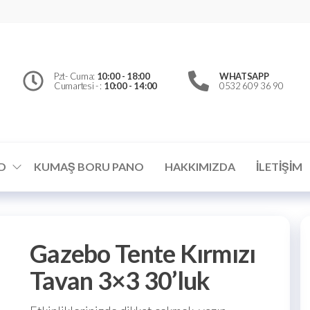
erfly
d
el
Pzt- Cuma:
10:00 - 18:00
WHATSAPP
Cumartesi - :
10:00 - 14:00
0532 609 36 90
ümler
D
KUMAŞ BORU PANO
HAKKIMIZDA
İLETIŞIM
Gazebo Tente Kırmızı
Tavan 3×3 30’luk