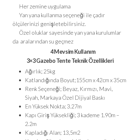
Her zemine uygulama
Yan yana kullanma seçeneği ile çadır
ölçülerinizi genişletebilirsiniz.
Özel oluklar sayesinde yan yana kurulumlar
da aralarından su geçmez
4 Mevsim Kullanım
3×3 Gazebo Tente Teknik Özellikleri
Ağırlık; 25kg
Katlandığında Boyut;155cm x 42cm x 35cm
Renk Seçeneği; Beyaz, Kırmızı, Mavi,
Siyah, Markaya Özel Dijiyal Baskı
En Yüksek Nokta; 3.27m
Kapı Giriş Yüksekliği; 3 kademe 1.90m –
2.2m
Kapladığı Alan; 13,5m2