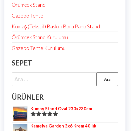
Örümcek Stand
Gazebo Tente
Kumaş (Tekstil) Baskılı Boru Pano Stand
Örümcek Stand Kurulumu
Gazebo Tente Kurulumu
SEPET
ÜRÜNLER
Kumaş Stand Oval 230x230cm
5 üzerinden
Kamelya Garden 3x6 Krem 40'lık
5.00
oy aldı