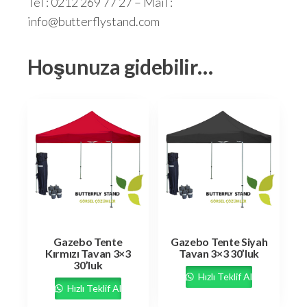
Tel : 0212 269 77 27 – Mail :
info@butterflystand.com
Hoşunuza gidebilir…
Gazebo Tente
Gazebo Tente Siyah
Kırmızı Tavan 3×3
Tavan 3×3 30’luk
30’luk
Hızlı Teklif Al
Hızlı Teklif Al