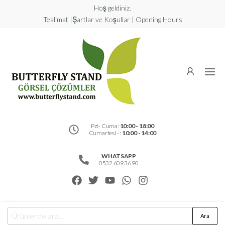
Hoş geldiniz.
Teslimat |Şartlar ve Koşullar | Opening Hours
Butterfly
Stand
Görsel
Çözümler
Pzt- Cuma:
10:00 - 18:00
Cumartesi - :
10:00 - 14:00
WHATSAPP
0532 609 36 90
Ara