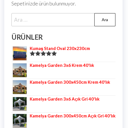
Sepetinizde ürün bulunmuyor.
ÜRÜNLER
Kumaş Stand Oval 230x230cm
5 üzerinden
Kamelya Garden 3x6 Krem 40'lık
5.00
oy aldı
Kamelya Garden 300x450cm Krem 40'lık
Kamelya Garden 3x6 Açık Gri 40'lık
Kamelya Garden 300x450cm Açık Gri 40'lık