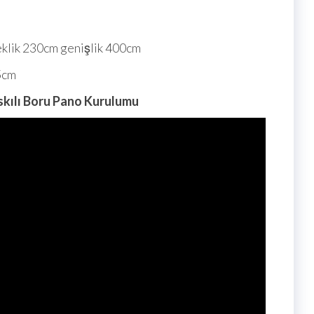
eklik 230cm genişlik 400cm
5cm
skılı Boru Pano Kurulumu