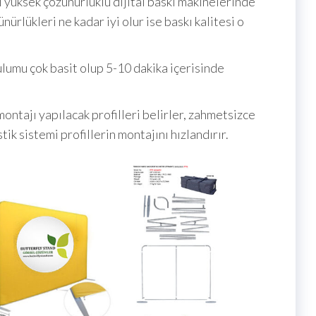
 yüksek çözünürlüklü dijital baskı makinelerinde
nürlükleri ne kadar iyi olur ise baskı kalitesi o
umu çok basit olup 5-10 dakika içerisinde
montajı yapılacak profilleri belirler, zahmetsizce
stik sistemi profillerin montajını hızlandırır.