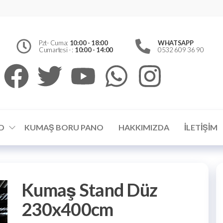
erfly
Pzt- Cuma:
10:00 - 18:00
WHATSAPP
d
Cumartesi - :
10:00 - 14:00
0532 609 36 90
el
ümler
D
KUMAŞ BORU PANO
HAKKIMIZDA
İLETIŞIM
Kumaş Stand Düz
230x400cm