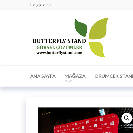
Hoş geldiniz.
Butt
Stan
Görs
Çöz
ANA SAYFA
MAĞAZA
ÖRÜMCEK STAN
NEW!