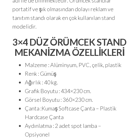
adı ile de bilinmektedir. Örümcek standlar
portatif ve şık olmasından dolayı reklam ve
tanıtım standı olarak en çok kullanılan stand
modelidir.
3×4 DÜZ ÖRÜMCEK STAND
MEKANİZMA ÖZELLİKLERİ
Malzeme : Alüminyum, PVC, çelik, plastik
Renk : Gümüş
Ağırlık : 40 kg.
Grafik Boyutu : 434×230 cm.
Görsel Boyutu : 360×230 cm.
Çanta :Kumaş Softcase Çanta – Plastik
Hardcase Çanta
Aydınlatma : 2 adet spot lamba –
Opsiyonel