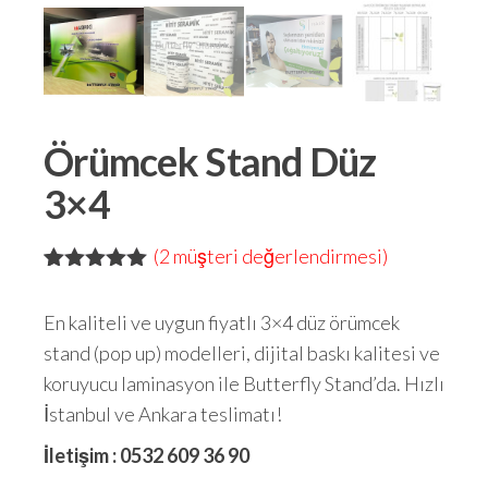
Örümcek Stand Düz
3×4
(
2
müşteri değerlendirmesi)
2
müşteri
puanına
En kaliteli ve uygun fiyatlı 3×4 düz örümcek
dayanarak 5
üzerinden
stand (pop up) modelleri, dijital baskı kalitesi ve
5.00
puan
koruyucu laminasyon ile Butterfly Stand’da. Hızlı
aldı
İstanbul ve Ankara teslimatı!
İletişim : 0532 609 36 90