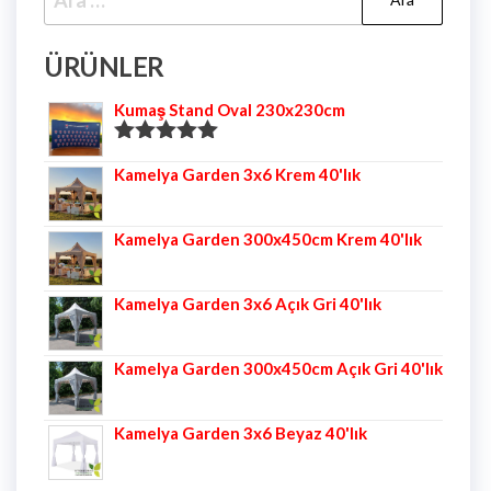
ÜRÜNLER
Kumaş Stand Oval 230x230cm
5 üzerinden
Kamelya Garden 3x6 Krem 40'lık
5.00
oy aldı
Kamelya Garden 300x450cm Krem 40'lık
Kamelya Garden 3x6 Açık Gri 40'lık
Kamelya Garden 300x450cm Açık Gri 40'lık
Kamelya Garden 3x6 Beyaz 40'lık