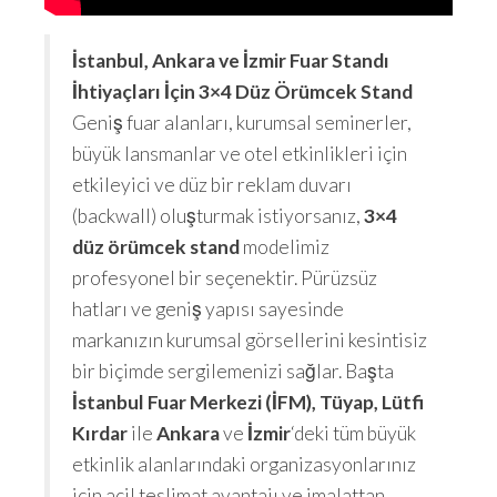
İstanbul, Ankara ve İzmir Fuar Standı
İhtiyaçları İçin 3×4 Düz Örümcek Stand
Geniş fuar alanları, kurumsal seminerler,
büyük lansmanlar ve otel etkinlikleri için
etkileyici ve düz bir reklam duvarı
(backwall) oluşturmak istiyorsanız,
3×4
düz örümcek stand
modelimiz
profesyonel bir seçenektir. Pürüzsüz
hatları ve geniş yapısı sayesinde
markanızın kurumsal görsellerini kesintisiz
bir biçimde sergilemenizi sağlar. Başta
İstanbul Fuar Merkezi (İFM), Tüyap, Lütfi
Kırdar
ile
Ankara
ve
İzmir
‘deki tüm büyük
etkinlik alanlarındaki organizasyonlarınız
için acil teslimat avantajı ve imalattan