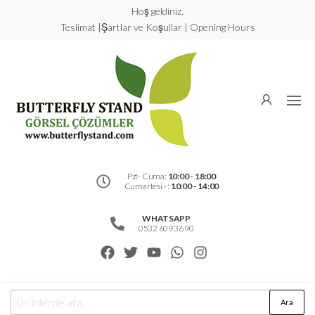
Hoş geldiniz.
Teslimat |Şartlar ve Koşullar | Opening Hours
Butterfly
Stand
Görsel
Çözümler
Pzt- Cuma:
10:00 - 18:00
Cumartesi - :
10:00 - 14:00
WHATSAPP
0532 609 36 90
Ara