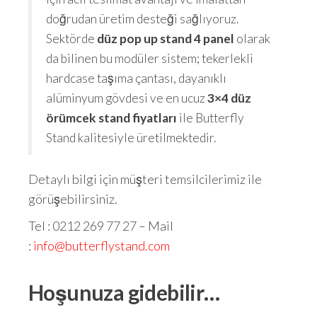
doğrudan üretim desteği sağlıyoruz.
Sektörde
düz pop up stand 4 panel
olarak
da bilinen bu modüler sistem; tekerlekli
hardcase taşıma çantası, dayanıklı
alüminyum gövdesi ve en ucuz
3×4 düz
örümcek stand fiyatları
ile Butterfly
Stand kalitesiyle üretilmektedir.
Detaylı bilgi için müşteri temsilcilerimiz ile
görüşebilirsiniz.
Tel : 0212 269 77 27 – Mail
:
info@butterflystand.com
Hoşunuza gidebilir…